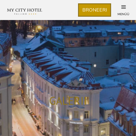
BRONEERI
MENÜÜ
GALERII